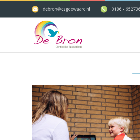
debron@csgdewaard.nl
0186 - 65273