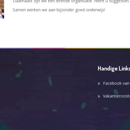
Daarnaast zijn we een lerende organisatie. Heeft u suggesties
Samen werken we aan bijzonder goed onderwijs!
Handige Link
Facebook van
Vakantierooste