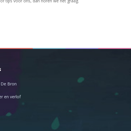
 of tips voor ons, dan horen we het graag.
s
 De Bron
r en verlof